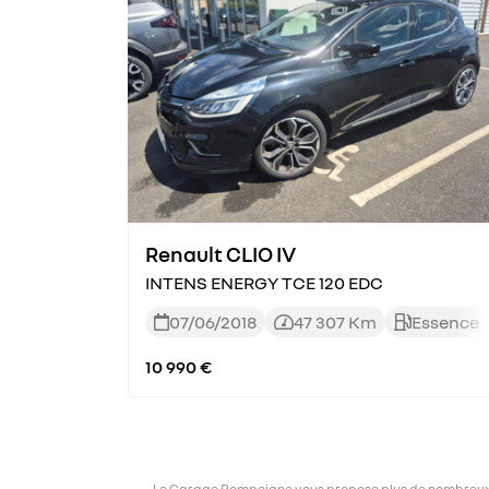
Renault CLIO IV
INTENS ENERGY TCE 120 EDC
07/06/2018
47 307 Km
Essence



10 990 €
Le Garage Pompeigne vous propose plus de nombreux mod