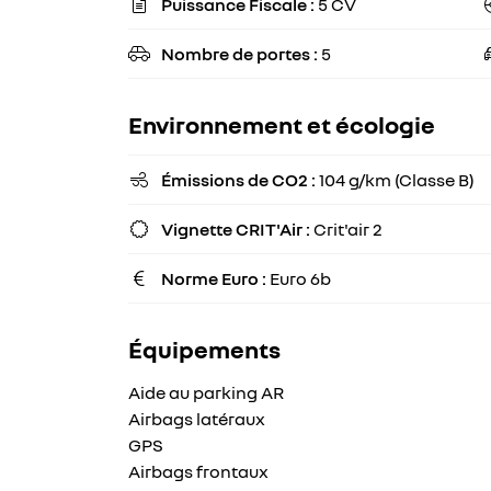
Découvrez
Puissance Fiscale :
5 CV

toutes les
informations
Nombre de portes :
5

utiles sur le
site du
Environnement et écologie
ministère
de la
Émissions de CO2 :
104 g/km (Classe B)

Transition
écologique
Vignette CRIT'Air :
Crit'air 2

et solidaire
en vous
Norme Euro :
Euro 6b

rendant
sur
ecologique-
Équipements
solidaire.gouv.fr
.
Aide au parking AR
Il existe
Airbags latéraux
aujourd'hui
GPS
6 vignettes
Airbags frontaux
Crit’Air