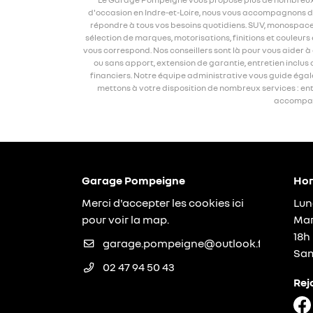
d'occasion en Indre-et-Loire, nous vous accompagnons dan
répondre à tous vos besoins quotidiens. SUV, monospace, 
sélection de marques, motorisations, finitions et couleur
vous correspond. Nos conseillers sont là pour vous aider 
ou sans apport, extension de garantie, entretien inclus
financiers. Notre équipe administrative vous guide égalem
mettons à votre disposition de nombreux services : entr
accompagne
Garage Pompeigne
Hor
Merci d'accepter les cookies
ici
Lun
pour voir la map.
Mar
18h
Sam
02 47 94 50 43
Rej