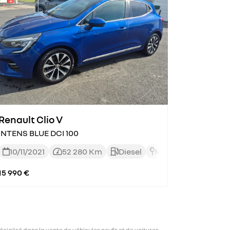
Renault Clio V
INTENS BLUE DCI 100
10/11/2021
52 280 Km
Diesel
Manuelle




15 990 €
ialisé dans la vente de véhicules neufs et de voitures