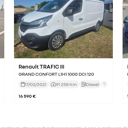
Renault TRAFIC III
GRAND CONFORT L1H1 1000 DCI 120
Automatique
17/02/2021
91 258 Km
Diesel
Manuelle





16 590 €
èles de véhicules neufs et d'occasion en Indre-et-Loire, au meilleur prix. Spéc