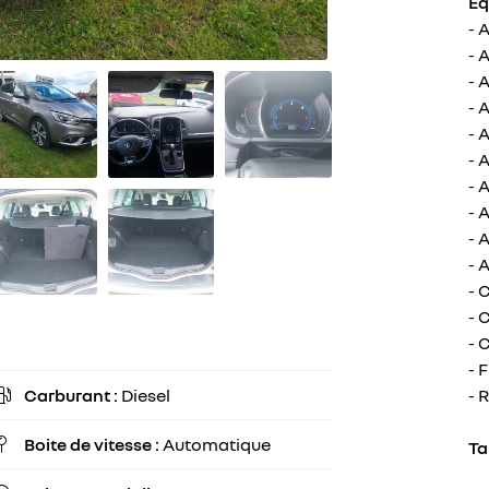
Eq
- 
- 
- 
- 
- 
- 
- 
- 
- 
- 
- 
- 
- 
- 
- 
Carburant :
Diesel

Boite de vitesse :
Automatique

Tar