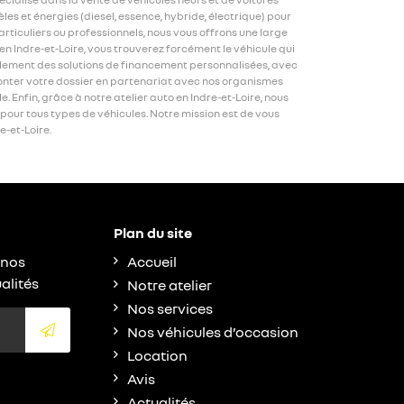
s et énergies (diesel, essence, hybride, électrique) pour
rticuliers ou professionnels, nous vous offrons une large
n Indre-et-Loire, vous trouverez forcément le véhicule qui
galement des solutions de financement personnalisées, avec
 monter votre dossier en partenariat avec nos organismes
 Enfin, grâce à notre atelier auto en Indre-et-Loire, nous
 pour tous types de véhicules. Notre mission est de vous
e-et-Loire.
Plan du site
 nos
Accueil
alités
Notre atelier
Nos services
Nos véhicules d’occasion
Location
Avis
Actualités