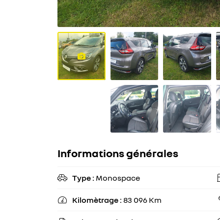
circulation
restreinte,
cliquez ici
pour voir la
liste des
zones
concernées
.
Il autorise
également
de circuler
en cas de
pic de
pollution,
Informations générales
lorsque le
préfet
Type :
Monospace

autorise la
circulation
Kilomètrage :
83 096 Km

différenciée.