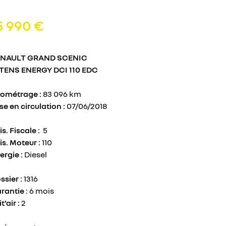
5 990 €
ENAULT GRAND SCENIC
TENS ENERGY DCI 110 EDC
lométrage :
83 096 km
se en circulation :
07/06/2018
is. Fiscale :
5
is. Moteur :
110
ergie :
Diesel
ssier :
1316
rantie :
6 mois
t'air :
2