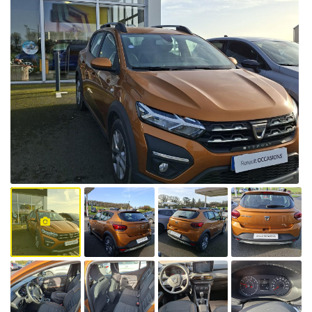
Il existe
aujourd'hui 6
vignettes
Crit’Air pour
les véhicules
particuliers :