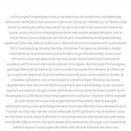
Le Garage Pompeigne vous propose plus de nombreux modèles de
véhicules neufs et d'occasion en Indre-et-Loire, au meilleur prix. Spécialisé
dans la vente de véhicules neufs et de voitures d'occasion en Indre-et-
Loire, nous vous accompagnons dans cet achat essentiel pour votre
foyer. Notre parc dispose de nombreux modèles et énergies (diesel,
essence, hybride, électrique) pour répondre à tous vos besoins quotidiens.
SUV, monospace, break, berline, citadine, fourgon ou plateau, boite
manuelle ou automatique, particuliers ou professionnels, nous vous
offrons une large sélection de marques, motorisations, finitions et
couleurs en fonction de nos stocks et arrivages . Au Garage Pompeigne,
garage Renault en Indre-et-Loire, vous trouverez forcément le véhicule
qui vous correspond. Nos conseillers sont là pour vous aider à choisir le
modèle adapté à vos attentes et à votre budget. Nous proposons
également des solutions de financement personnalisées, avec ou sans
apport, extension de garantie, entretien inclus dans le loyer, crédit auto
classique ou LOA. Nous nous chargeons de tout pour monter votre dossier
en partenariat avec nos organismes financiers. Notre équipe
administrative vous guide également dans les démarches nécessaires à
l’achat ou à la reprise de votre véhicule. Enfin, grâce à notre atelier auto
en Indre-et-Loire, nous mettons à votre disposition de nombreux services :
entretien, réparation, révision, pose d’accessoires, vitrage, carrosserie et
peinture pour tous types de véhicules. Notre mission est de vous