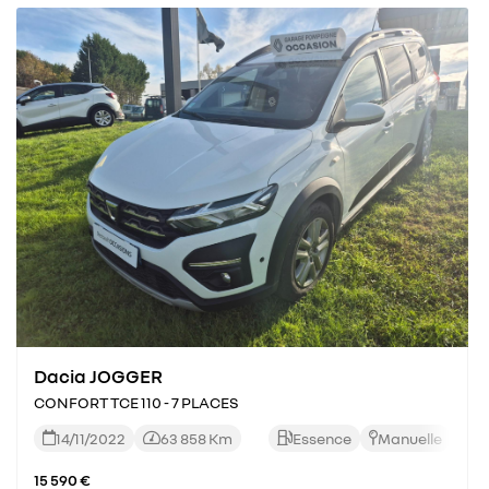
Dacia JOGGER
CONFORT TCE 110 - 7 PLACES
14/11/2022
63 858 Km
Essence
Manuelle




15 590 €