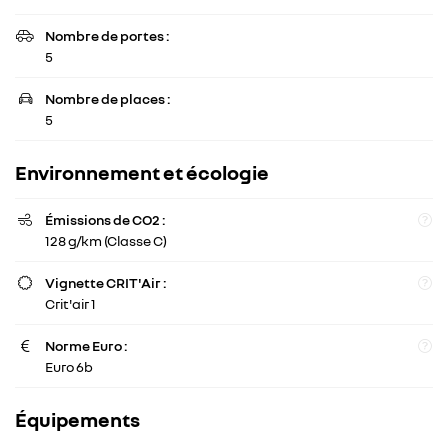
OTRE ATELIER
02 47 94 50 43
Nombre de portes :

NOS SERVICES
5
Nombre de places :

HICULES D’OCCASION
5
Rejoignez-nous
LOCATION
Environnement et écologie
AVIS
Émissions de CO2 :

128 g/km (Classe C)
ACTUALITÉS
Restez infor
Vignette CRIT'Air :

Crit'air 1
Inscription Newsl
CONTACT
Norme Euro :

Euro 6b
Équipements