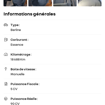
Informations générales
Type :

Berline
Carburant :

Essence
Kilomètrage :

18 688 Km
Boite de vitesse :

Manuelle
Puissance Fiscale :

5 CV
Une question 
ACCUEIL
Puissance Réelle :

90 CV