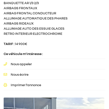
BANQUETTE AR 1/3 2/3
cas de pic de
AIRBAGS FRONTAUX
pollution,
AIRBAG FRONTAL CONDUCTEUR
lorsque le
ALLUMAGE AUTOMATIQUE DES PHARES
préfet
AIRBAGS RIDEAUX
autorise la
ALLUMAGE AUTO DES ESSUIE GLACES
circulation
RETRO INTERIEUR ELECTROCHROME
différenciée.
Découvrez
TARIF :
14 900€
toutes les
informations
Ce véhicule m'intéresse :
utiles sur le
site du
Nous appeler
ministère de
la Transition
Nous écrire
écologique et
solidaire en
Imprimer l'annonce
vous rendant
sur
ecologique-
solidaire.gouv.fr
.