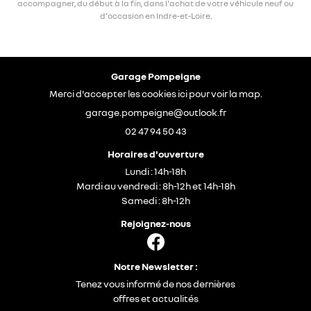
accompagner, du début à la fin, dans l'achat de votre véhicule neuf ou
d'occasion en Indre-et-Loire.
Garage Pompeigne
Merci d'accepter les cookies
ici
pour voir la map.
02 47 94 50 43
Horaires d'ouverture
Lundi : 14h-18h
Mardi au vendredi : 8h-12h et 14h-18h
Samedi : 8h-12h
Rejoignez-nous
Notre Newsletter :
Tenez vous informé de nos dernières
offres et actualités