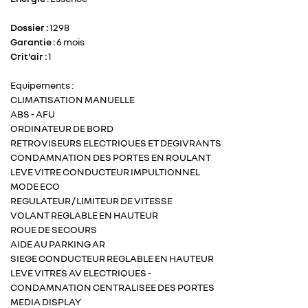
et
décem
visible sur le
de CO2
ou
entre
2017
6)
2005.
élevées
véhicule pour
hybrides
le
Dossier :
1298
immatriculés
rechargeables.
1er
indiquer son
depuis
Unité :
Garantie :
6 mois
janvier
niveau de
le
g/km
Crit'air :
1
2006
pollution.
En cochant cette case, vous consentez à recevoir nos propositions commerciales
1er
et
à l'adresse email indiqué ci-dessus. Vous pouvez vous désinscrire à tout moment
janvier
en utilisant
le formulaire de désinscription
.
le
Equipements :
Le certificat
2011.
31
CLIMATISATION MANUELLE
est
décembre
Inscription
ABS - AFU
obligatoire
2010.
ORDINATEUR DE BORD
pour circuler
RETROVISEURS ELECTRIQUES ET DEGIVRANTS
dans une
CONDAMNATION DES PORTES EN ROULANT
zone à
LEVE VITRE CONDUCTEUR IMPULTIONNEL
circulation
MODE ECO
restreinte,
REGULATEUR / LIMITEUR DE VITESSE
cliquez ici
VOLANT REGLABLE EN HAUTEUR
pour voir la
ROUE DE SECOURS
liste des
AIDE AU PARKING AR
zones
SIEGE CONDUCTEUR REGLABLE EN HAUTEUR
concernées
. Il
LEVE VITRES AV ELECTRIQUES -
autorise
CONDAMNATION CENTRALISEE DES PORTES
également
MEDIA DISPLAY
de circuler en